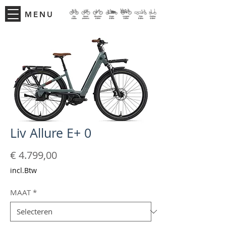
MENU
Liv Allure E+ 0
Prijs
€ 4.799,00
incl.Btw
MAAT
*