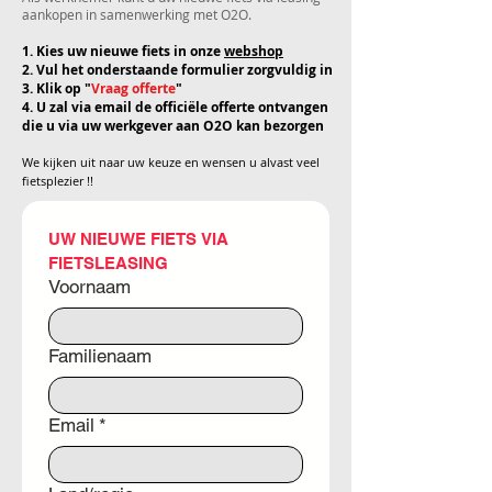
aankopen in samenwerking met O2O.​
1. Kies uw nieuwe fiets in onze
webshop
2. Vul het onderstaande formulier zorgvuldig in
3. Klik op "
Vraag offerte
"
4. U zal via email de officiële offerte ontvangen
die u via uw werkgever aan O2O kan bezorgen
We kijken uit naar uw keuze en wensen u alvast veel
fietsplezier !!
UW NIEUWE FIETS VIA 
FIETSLEASING
Voornaam
Familienaam
Email
*
Adres met meerdere regels