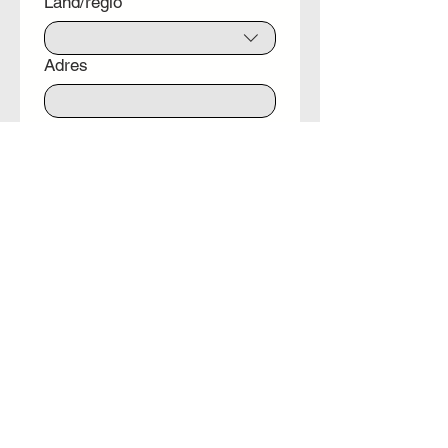
Land/regio
Adres
Woonplaats
Postcode
Uw gewenste model
VRAAG OFFERTE