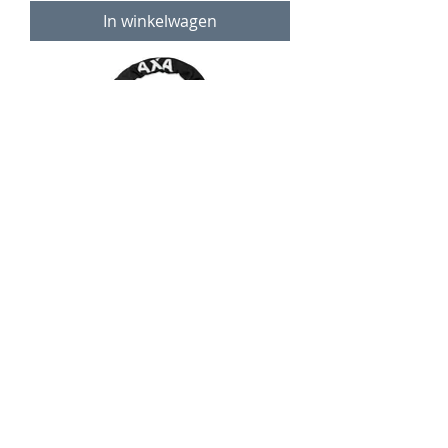
In winkelwagen
Kettingslot Axa Absolute 110cm x
9mm Zwart
Prijs
€ 65,95
incl.Btw
In winkelwagen