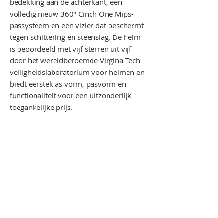
bedekking aan de achterkant, een
volledig nieuw 360° Cinch One Mips-
passysteem en een vizier dat beschermt
tegen schittering en steenslag. De helm
is beoordeeld met vijf sterren uit vijf
door het wereldberoemde Virgina Tech
veiligheidslaboratorium voor helmen en
biedt eersteklas vorm, pasvorm en
functionaliteit voor een uitzonderlijk
toegankelijke prijs.
T
TECHNISCHE INFORMATIE
Mips bescherming
Vijf sterren van Virginia Tech Helm
Ratings
Geïntegreerde constructie