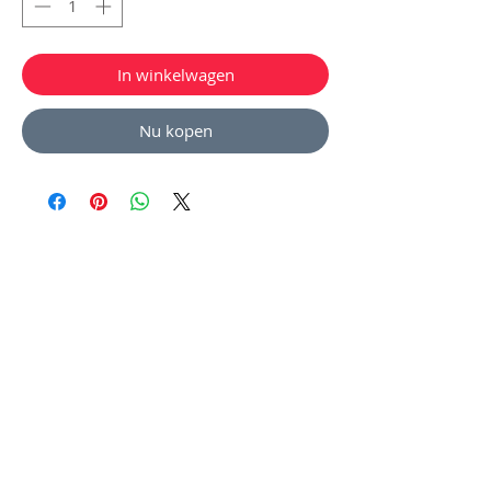
In winkelwagen
Nu kopen
Nog geen beoordelingen
Deel je mening. Wees de eerste die een
beoordeling achterlaat.
Geef een beoordeling
©2035 by Branders Bike Supply. Powered and
secured by
Bizo Group