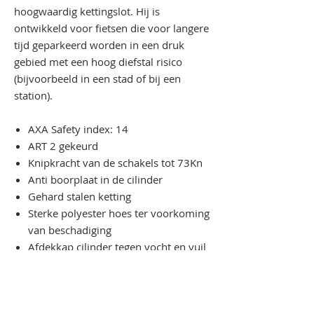
hoogwaardig kettingslot. Hij is
ontwikkeld voor fietsen die voor langere
tijd geparkeerd worden in een druk
gebied met een hoog diefstal risico
(bijvoorbeeld in een stad of bij een
station).
AXA Safety index: 14
ART 2 gekeurd
Knipkracht van de schakels tot 73Kn
Anti boorplaat in de cilinder
Gehard stalen ketting
Sterke polyester hoes ter voorkoming
van beschadiging
Afdekkap cilinder tegen vocht en vuil
Online sleutelservice
Geschikt voor: Bak/cargo fietsen,
speed pedalecs, E-bikes en
stadsfietsen