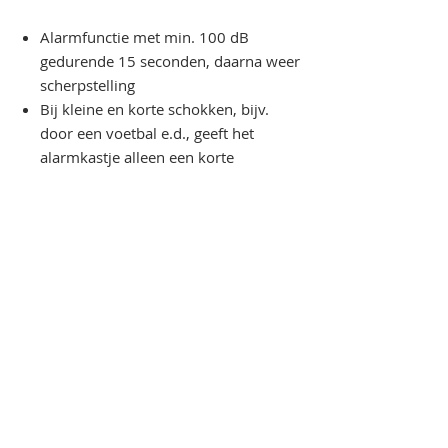
Alarmfunctie met min. 100 dB
gedurende 15 seconden, daarna weer
scherpstelling
Bij kleine en korte schokken, bijv.
door een voetbal e.d., geeft het
alarmkastje alleen een korte
waarschuwingstoon
Handige activering en deactivering
met afstandsbediening
Nog geen beoordelingen
Deel je mening. Wees de eerste die een
beoordeling achterlaat.
Geef een beoordeling