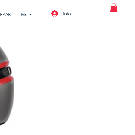
Inloggen
PRAAK
More
MY CART