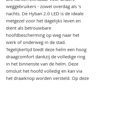
weggebruikers - zowel overdag als 's
nachts. De Hyban 2.0 LED is de ideale
metgezel voor het dagelijks leven en
dient als betrouwbare
hoofdbescherming op weg naar het
werk of onderweg in de stad.
Tegelijkertijd biedt deze helm een hoog
draagcomfort dankzij de volledige ring
in het binnenste van de helm. Deze
omsluit het hoofd volledig en kan via
het draaiknop worden versteld. Op deze
manier kan de optimale pasvorm
worden bepaald. Dan zijn er nog
luchtgaten die warmteopbouw onder de
helm voorkomen en diverse andere
praktische kenmerken.