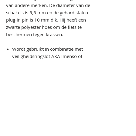
van andere merken. De diameter van de
schakels is 5,5 mm en de gehard stalen
plug-in pin is 10 mm dik. Hij heeft een
zwarte polyester hoes om de fiets te
beschermen tegen krassen.
Wordt gebruikt in combinatie met
veiligheidsringslot AXA Imenso of
Block XXL
Past ook in andere merk ringsloten
Sterke polyester hoes ter voorkoming
van beschadiging
Nog geen beoordelingen
Deel je mening. Wees de eerste die een
beoordeling achterlaat.