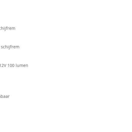
chijfrem
 schijfrem
-12V 100 lumen
mbaar