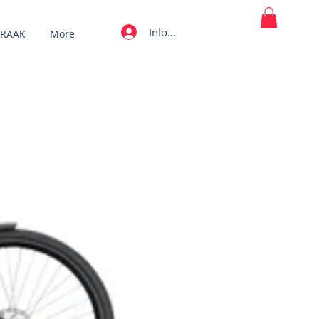
Inloggen
PRAAK
More
MY CART