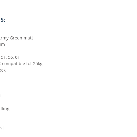
S:
 Army Green matt
ium
51, 56, 61
 compatible tot 25kg
ock
f
lling
st